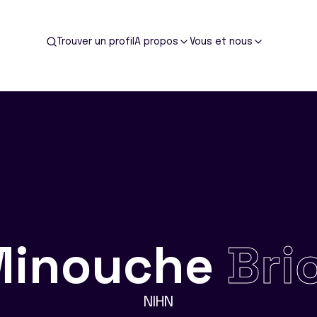
Trouver un profil
A propos
Vous et nous
Minouche
Bri
NIHN