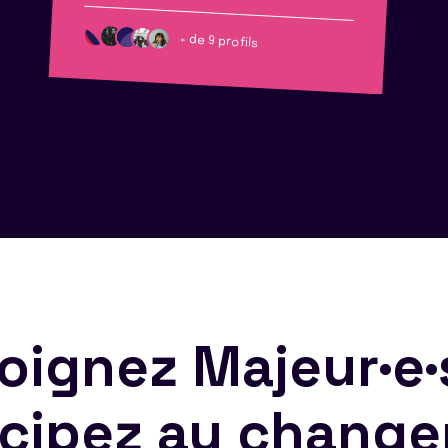
+ de 9 profils
oignez Majeur·e·
icipez au chang