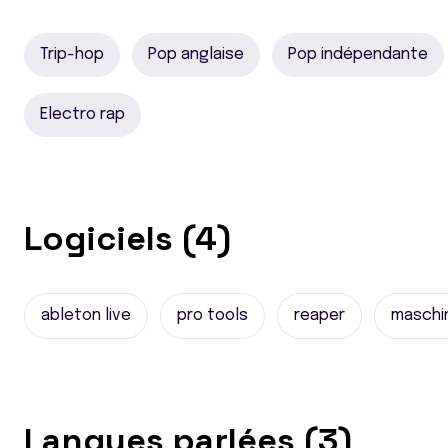
Trip-hop
Pop anglaise
Pop indépendante
Electro rap
Logiciels (4)
ableton live
pro tools
reaper
maschi
Langues parlées (3)