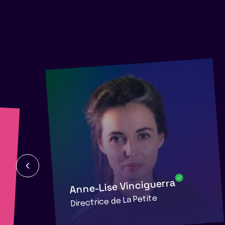
g
Anne-Lise Vinciguerra
Directrice de La Petite