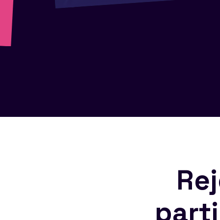
Rej
part