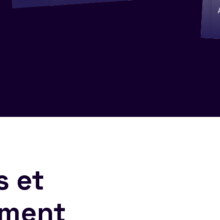
s et
ement