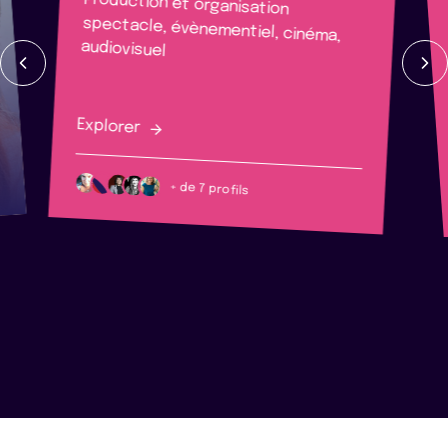
Production et organisation
spectacle, évènementiel, cinéma,
audiovisuel
Explorer
+ de 7 profils