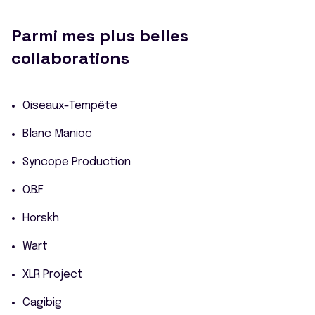
Parmi mes plus belles
collaborations
Oiseaux-Tempête
Blanc Manioc
Syncope Production
O.B.F
Horskh
Wart
XLR Project
Cagibig