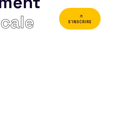
ement
icale
S'INSCRIRE