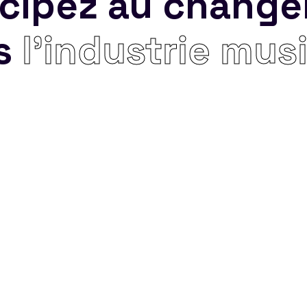
icipez au chang
s
l’industrie mus