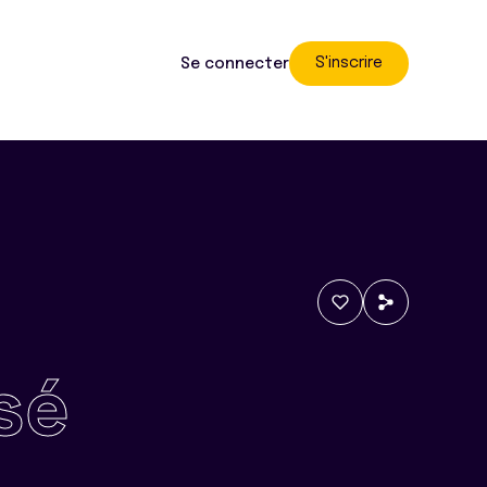
S'inscrire
Se connecter
sé