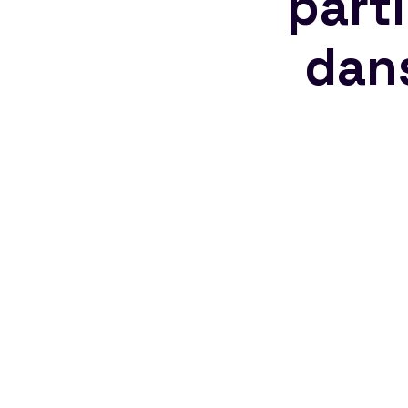
part
dan