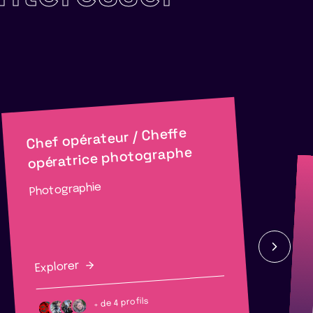
Chef opérateur / Cheffe
opératrice photographe
Photographie
Explorer
+ de 4 profils