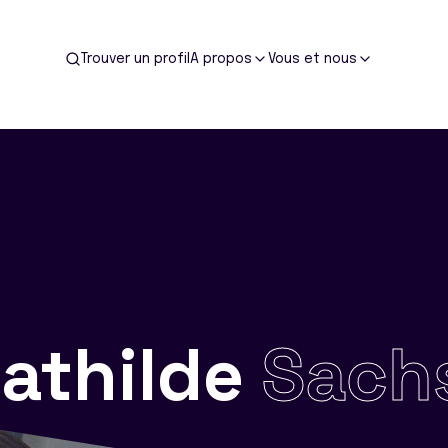
Trouver un profil
A propos
Vous et nous
athilde
Sach