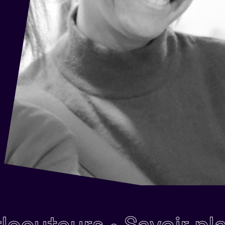
teurs •
Savoir planifie