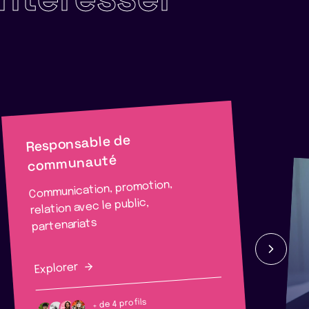
Responsable de
communauté
Communication, promotion,
relation avec le public,
partenariats
Explorer
+ de 4 profils