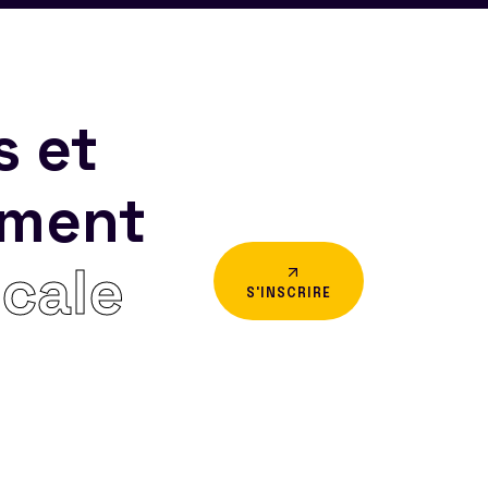
s et
ement
icale
S'INSCRIRE