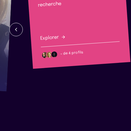
recherche
Explorer
+ de 4 profils