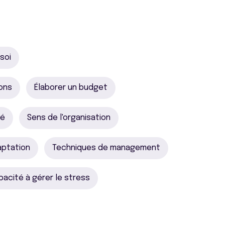
soi
ions
Élaborer un budget
té
Sens de l'organisation
aptation
Techniques de management
pacité à gérer le stress