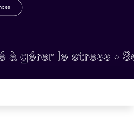
ences
érer le stress •
Sens 