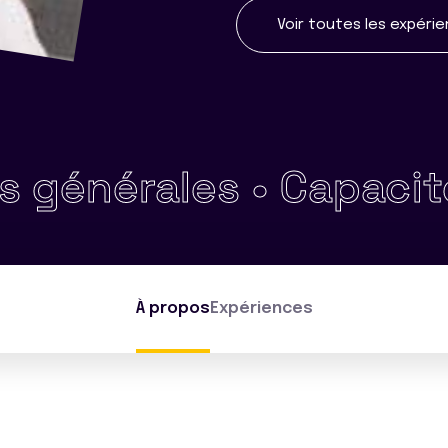
Voir toutes les expéri
nérales •
Capacité à g
À propos
Expériences