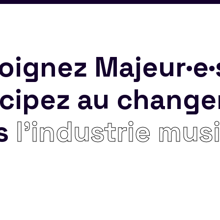
oignez Majeur·e·
icipez au chang
s
l’industrie mus