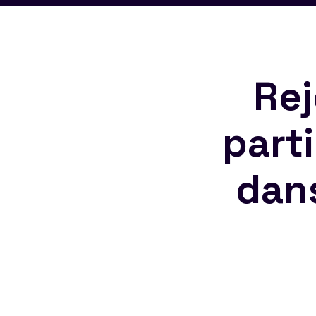
Rej
part
dan