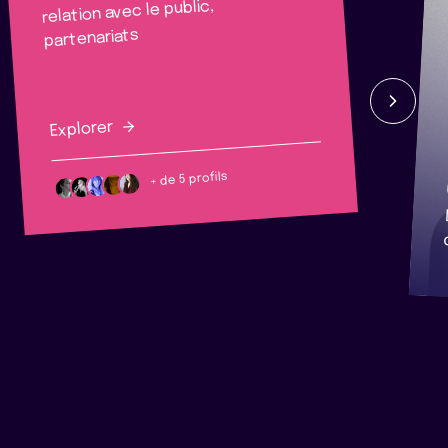
relation avec le public,
partenariats
Explorer
+ de 5 profils