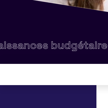
nces budgétaires gé