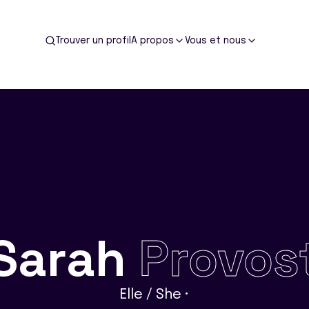
Trouver un profil
A propos
Vous et nous
Sarah
Provos
Elle / She •