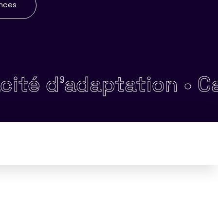
ences
d'adaptation •
Capacit