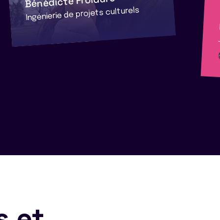
Bénédicte Froidure
Ingénierie de projets culturels
s et