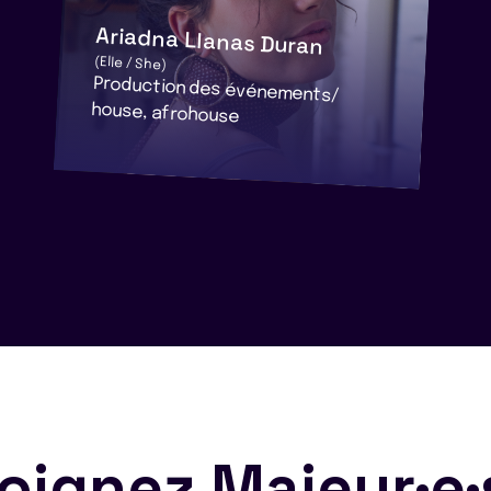
Ariadna Llanas Duran
(Elle / She)
Production des événements/
house, afrohouse
oignez Majeur·e·