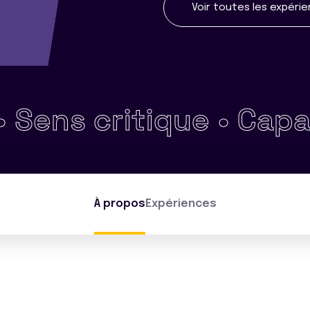
Voir toutes les expéri
s critique •
Capacité 
À propos
Expériences