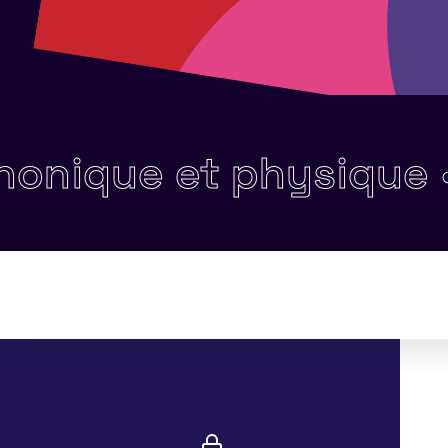
que et physique •
Sen