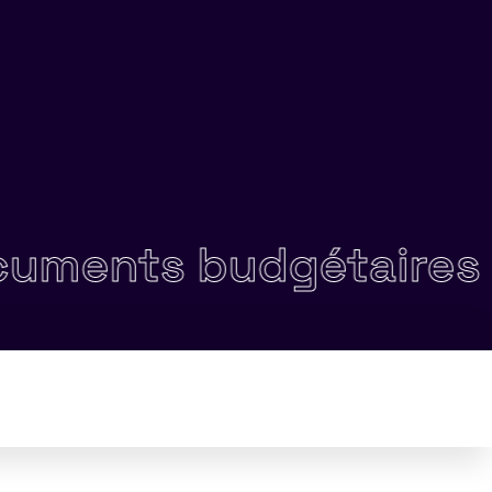
ts budgétaires •
Cont