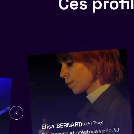
Ces prof
Elisa BERNARD
(Elle / They)
Régisseuse et créatrice vidéo, VJ