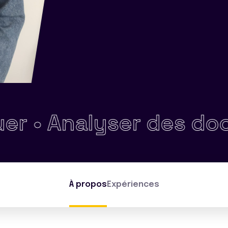
nalyser des documen
À propos
Expériences