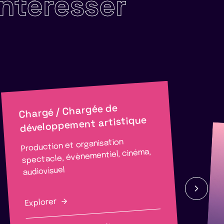
intéresser
Chargé / Chargée de
développement artistique
Production et organisation
spectacle, évènementiel, cinéma,
audiovisuel
Explorer