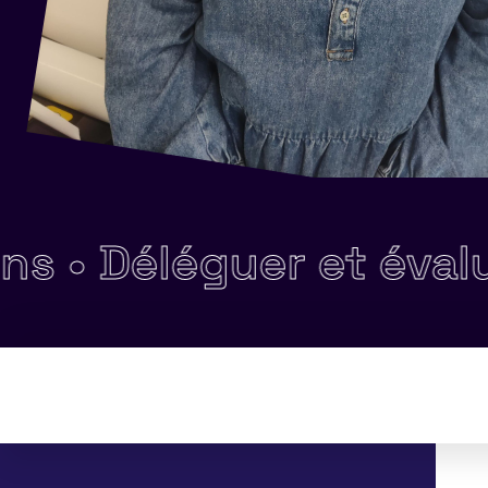
éléguer et évaluer •
A