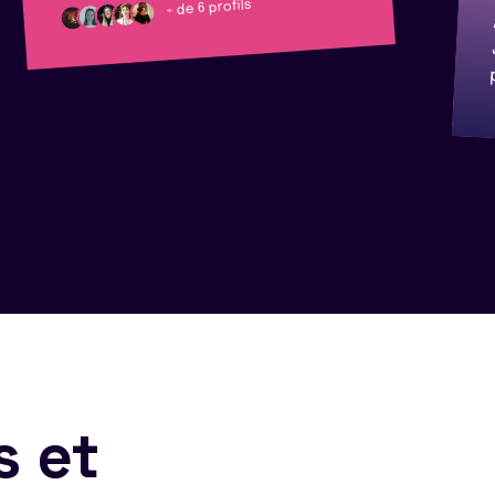
+ de 6 profils
s et