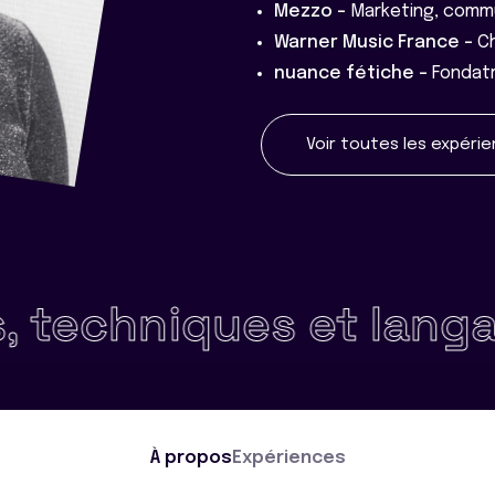
Mezzo -
Marketing, comm
Warner Music France -
Ch
nuance fétiche -
Fondatr
Voir toutes les expéri
ues et langages (CSS
À propos
Expériences