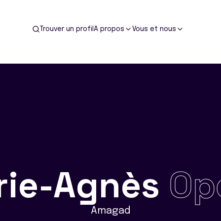
Trouver un profil
A propos
Vous et nous
rie-Agnès
Op
Amagad