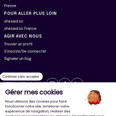
Presse
POUR ALLER PLUS LOIN
shesaid.so
shesaid.so France
AGIR AVEC NOUS
Trouver un profil
S'inscrire/Se connecter
Signaler un bug
Continuer sans accepter
RETROUVEZ-NOUS SUR
Gérer mes cookies
2026 ©Majeur·e·s - Tous droits réservés
Mentions légales
Nous utilisons des cookies pour faire
Politique de confidentialité
Cookies
fonctionner notre site, améliorer votre
expérience de navigation, réaliser des
Conception
Agence Adeliom