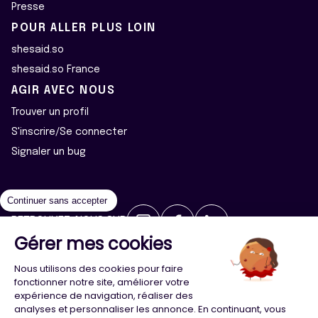
Presse
POUR ALLER PLUS LOIN
shesaid.so
shesaid.so France
AGIR AVEC NOUS
Trouver un profil
S'inscrire/Se connecter
Signaler un bug
Continuer sans accepter
RETROUVEZ-NOUS SUR
Gérer mes cookies
2026 ©Majeur·e·s - Tous droits réservés
Mentions légales
Nous utilisons des cookies pour faire
Politique de confidentialité
Cookies
fonctionner notre site, améliorer votre
expérience de navigation, réaliser des
analyses et personnaliser les annonce. En continuant, vous
Conception
Agence Adeliom