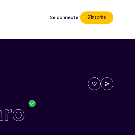
S'inscrire
Se connecter
aro