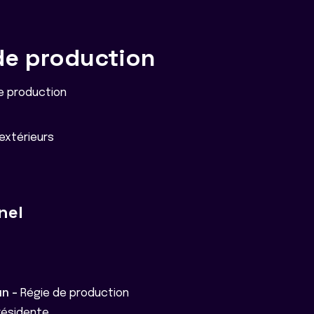
de production
e production
extérieurs
nel
un -
Régie de production
ésidente