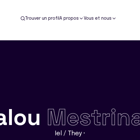
Trouver un profil
A propos
Vous et nous
alou
Mestrin
Iel / They •