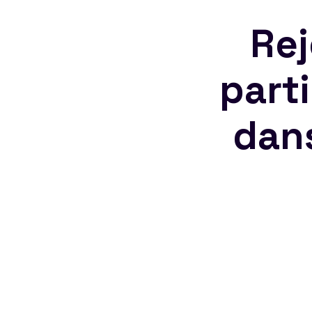
Rej
part
dan