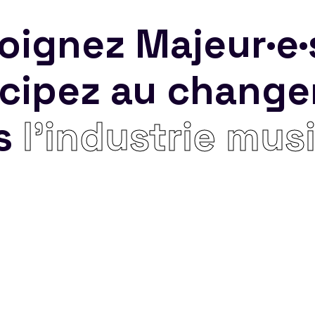
oignez Majeur·e·
icipez au chang
s
l’industrie mus