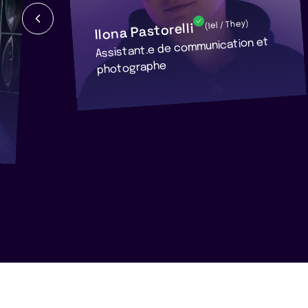
Ilona Pastorelli
(Iel / They)
Assistant.e de communication et
photographe