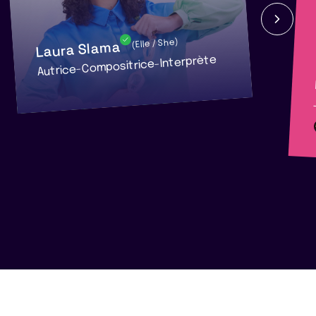
Laura Slama
(Elle / She)
Autrice-Compositrice-Interprète