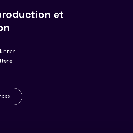
production et
on
duction
tterie
ences