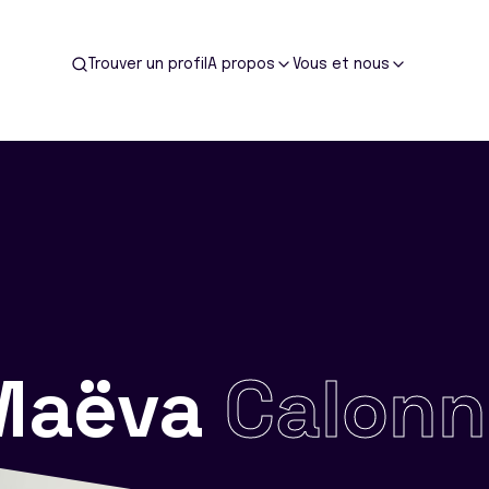
Trouver un profil
A propos
Vous et nous
Maëva
Calonn