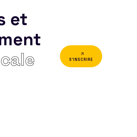
s et
ement
icale
S'INSCRIRE