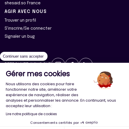
shesaid.so France
AGIR AVEC NOUS
Trouver un profil
S'inscrire/Se connecter
Signaler un bug
Continuer sans accepter
RETROUVEZ-NOUS SUR
Gérer mes cookies
2026 ©Majeur·e·s - Tous droits réservés
Mentions légales
Nous utilisons des cookies pour faire
Politique de confidentialité
Cookies
fonctionner notre site, améliorer votre
expérience de navigation, réaliser des
analyses et personnaliser les annonce. En continuant, vous
Conception
Agence Adeliom
acceptez leur utilisation :
Lire notre politique de cookies
Consentements certifiés par
Menu