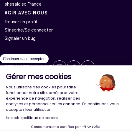
shesaid.so France
AGIR AVEC NOUS
Trouver un profil
S'inscrire/Se connecter
Signaler un bug
Continuer sans accepter
RETROUVEZ-NOUS SUR
Gérer mes cookies
2026 ©Majeur·e·s - Tous droits réservés
Mentions légales
Nous utilisons des cookies pour faire
Politique de confidentialité
Cookies
fonctionner notre site, améliorer votre
expérience de navigation, réaliser des
analyses et personnaliser les annonce. En continuant, vous
Conception
Agence Adeliom
acceptez leur utilisation :
Lire notre politique de cookies
Consentements certifiés par
Menu