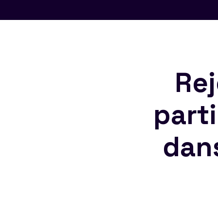
Rej
part
dan