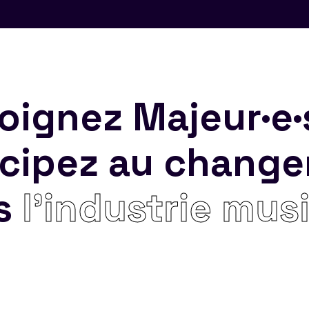
oignez Majeur·e·
icipez au chang
s
l’industrie mus