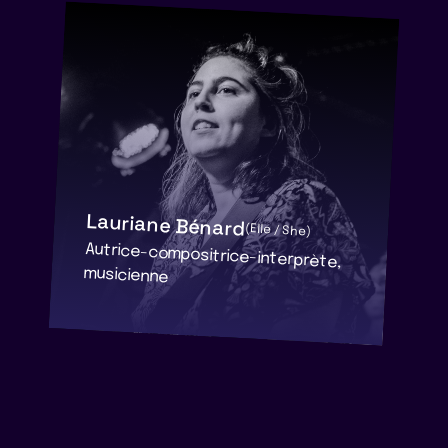
Lauriane Bénard
(Elle / She)
Autrice-compositrice-interprète,
musicienne