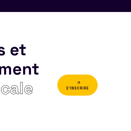
s et
ement
icale
S'INSCRIRE