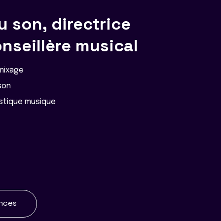
u son, directrice
onseillère musical
 mixage
son
istique musique
ences