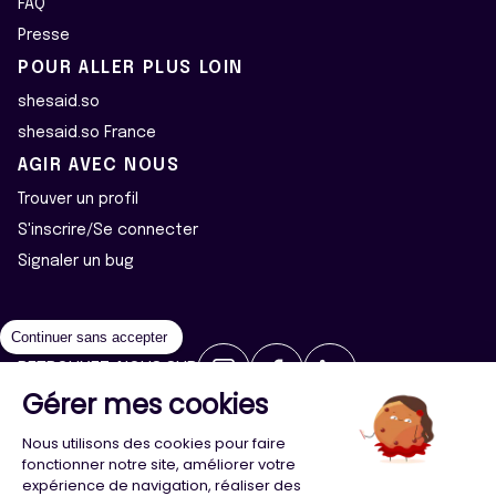
FAQ
Presse
POUR ALLER PLUS LOIN
shesaid.so
shesaid.so France
AGIR AVEC NOUS
Trouver un profil
S'inscrire/Se connecter
Signaler un bug
Continuer sans accepter
RETROUVEZ-NOUS SUR
Gérer mes cookies
2026 ©Majeur·e·s - Tous droits réservés
Mentions légales
Nous utilisons des cookies pour faire
Politique de confidentialité
Cookies
fonctionner notre site, améliorer votre
expérience de navigation, réaliser des