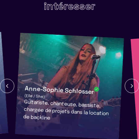
intéresser
Anne-Sophie Schlosser
(Elle / She)
Guitariste, chanteuse, bassiste,
chargée de projets dans la location
de backline