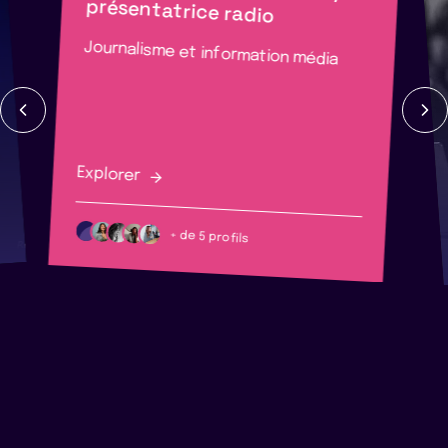
présentatrice radio
Journalisme et information média
Explorer
+ de 5 profils