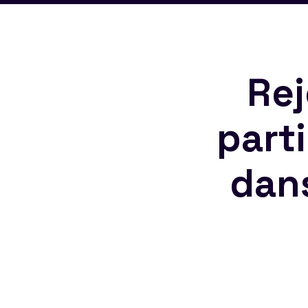
Rej
part
dan