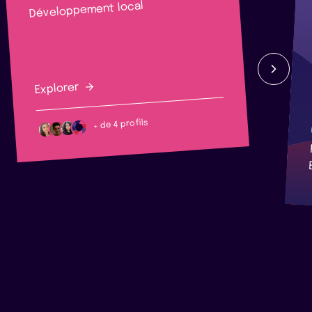
Développement local
Explorer
+ de 4 profils