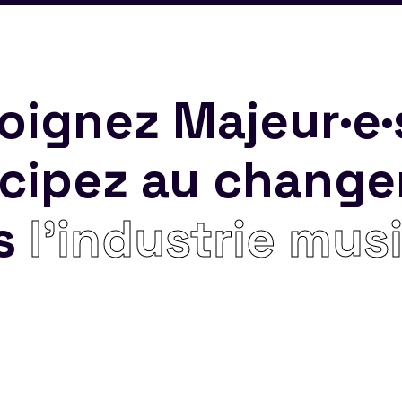
oignez Majeur·e·
icipez au chang
s
l’industrie mus