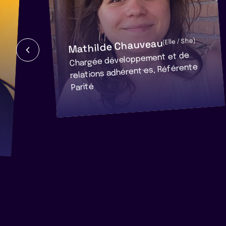
Mathilde Chauveau
(Elle / She)
Chargée développement et de
relations adhérent·es, Référente
Parité