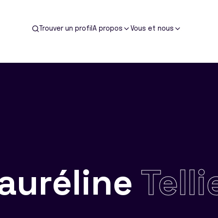
Trouver un profil
A propos
Vous et nous
auréline
Telli