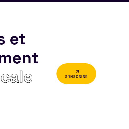
s et
ement
icale
S'INSCRIRE