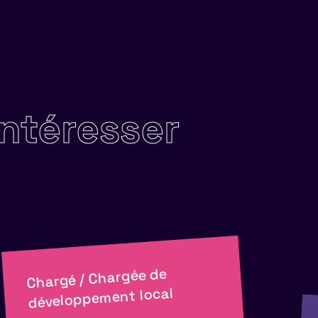
intéresser
Chargé / Chargée de
développement local