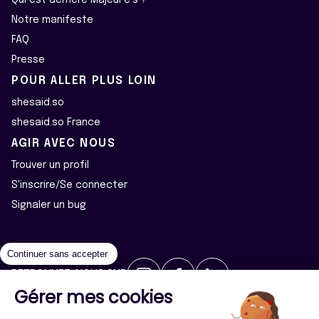
Notre manifeste
FAQ
Presse
POUR ALLER PLUS LOIN
shesaid.so
shesaid.so France
AGIR AVEC NOUS
Trouver un profil
S'inscrire/Se connecter
Signaler un bug
Continuer sans accepter
RETROUVEZ-NOUS SUR
Gérer mes cookies
2026 ©Majeur·e·s - Tous droits réservés
Mentions légales