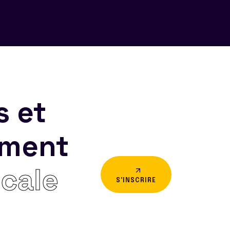
s et
ement
icale
S'INSCRIRE