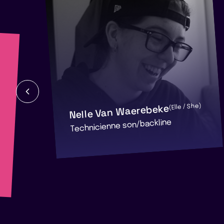
Nelle Van Waerebeke
(Elle / She)
Technicienne son/backline