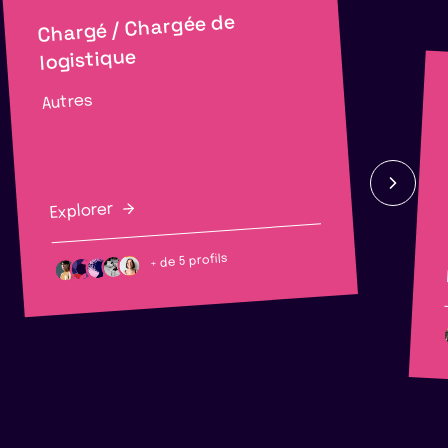
Chargé / Chargée de
logistique
Autres
Explorer
+ de 5 profils