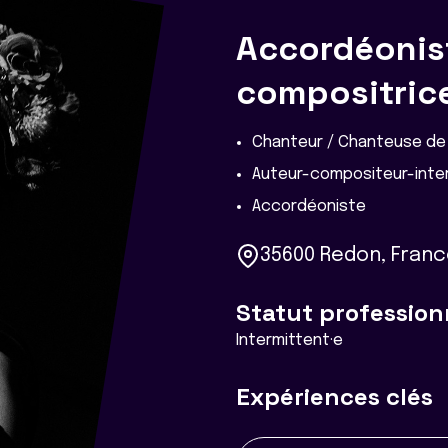
Accordéonist
compositrice
Chanteur / Chanteuse de 
Auteur-compositeur-inter
Accordéoniste
35600 Redon, Fran
Statut profession
Intermittent·e
Expériences clés