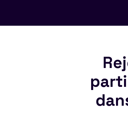
Rej
part
dan