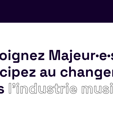
oignez Majeur·e·
icipez au chang
s
l’industrie mus