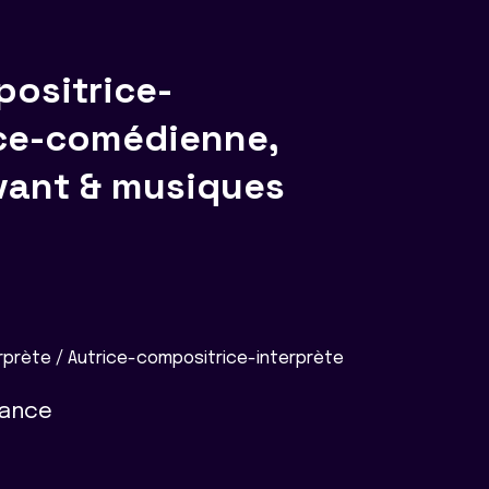
ositrice-
ice-comédienne,
vant & musiques
prète / Autrice-compositrice-interprète
rance