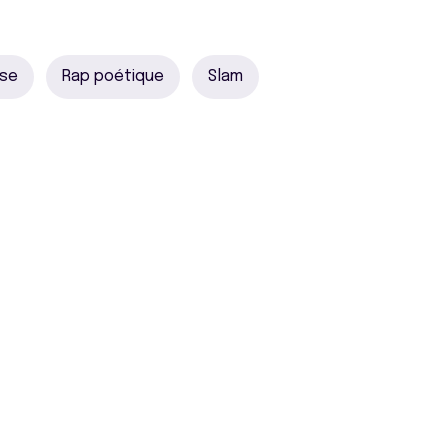
ise
Rap poétique
Slam