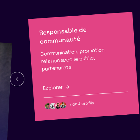
Responsable de
communauté
Communication, promotion,
relation avec le public,
partenariats
Explorer
+ de 4 profils