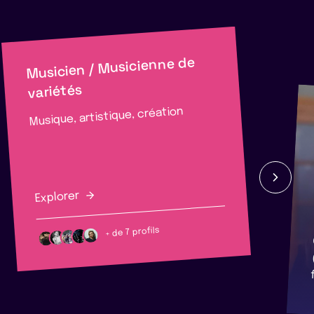
Musicien / Musicienne de
variétés
Musique, artistique, création
Explorer
+ de 7 profils