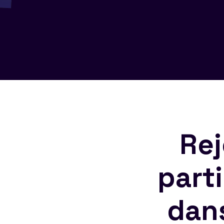
Rej
part
dan