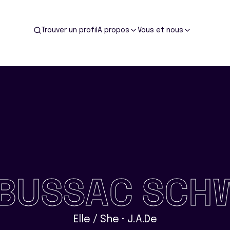
Trouver un profil
A propos
Vous et nous
BUSSAC SCH
Elle / She • J.A.De