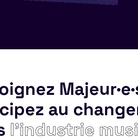
oignez Majeur·e·
icipez au chang
s
l’industrie mus