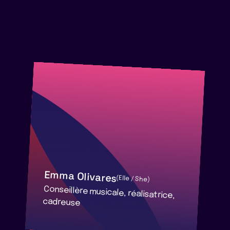
Emma Olivares
(Elle / She)
Conseillère musicale, réalisatrice,
cadreuse