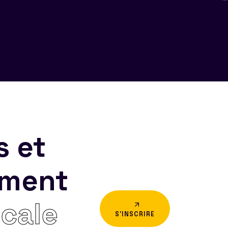
s et
ement
icale
S'INSCRIRE