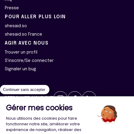
Presse
POUR ALLER PLUS LOIN
shesaid.so
shesaid.so France
AGIR AVEC NOUS
Trouver un profil
S'inscrire/Se connecter
Signaler un bug
Continuer sans accepter
RETROUVEZ-NOUS SUR
Gérer mes cookies
2026 ©Majeur·e·s - Tous droits réservés
Mentions légales
Nous utilisons des cookies pour faire
Politique de confidentialité
Cookies
fonctionner notre site, améliorer votre
expérience de navigation, réaliser des