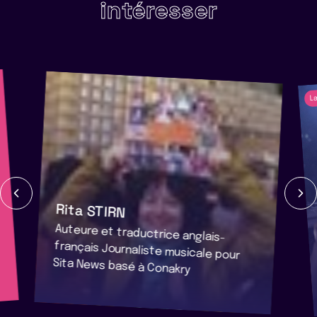
intéresser
La
Rita STIRN
Auteure et traductrice anglais-
français Journaliste musicale pour
Sita News basé à Conakry