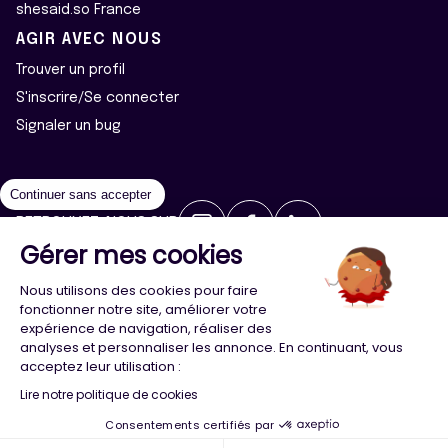
shesaid.so France
AGIR AVEC NOUS
Trouver un profil
S'inscrire/Se connecter
Signaler un bug
Continuer sans accepter
RETROUVEZ-NOUS SUR
Gérer mes cookies
2026 ©Majeur·e·s - Tous droits réservés
Mentions légales
Nous utilisons des cookies pour faire
Politique de confidentialité
Cookies
fonctionner notre site, améliorer votre
expérience de navigation, réaliser des
analyses et personnaliser les annonce. En continuant, vous
Conception
Agence Adeliom
acceptez leur utilisation :
Lire notre politique de cookies
Consentements certifiés par
Menu