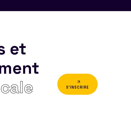
s et
ement
icale
S'INSCRIRE