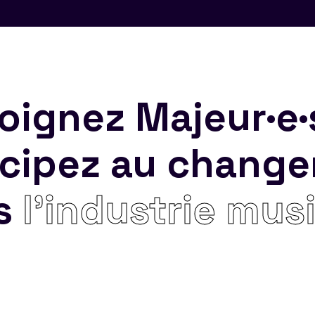
oignez Majeur·e·
icipez au chang
s
l’industrie mus