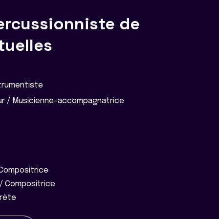
ercussionniste de
tuelles
strumentiste
r / Musicienne-accompagnatrice
Compositrice
/ Compositrice
prète