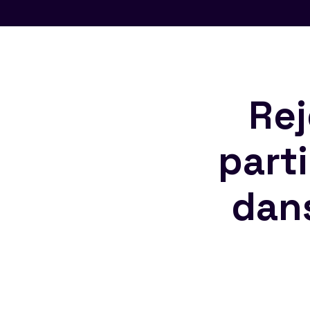
Rej
part
dan