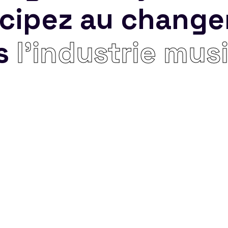
icipez au chang
s
l’industrie mus