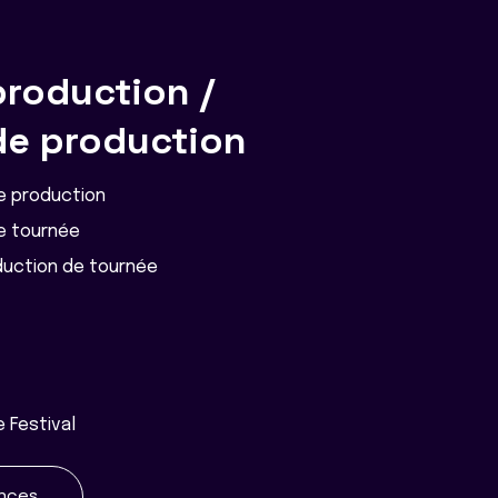
roduction /
de production
e production
e tournée
duction de tournée
 Festival
ences