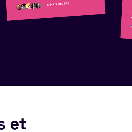
+ de 78 profils
s et