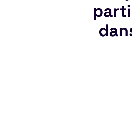
part
dan