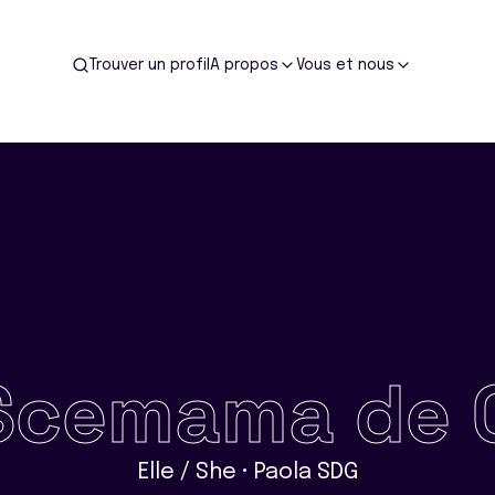
Trouver un profil
A propos
Vous et nous
Scemama de G
Elle / She • Paola SDG