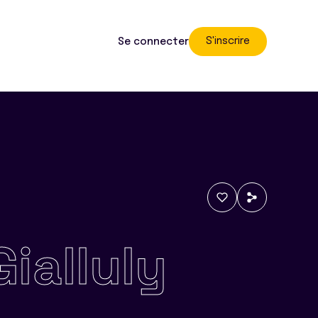
S'inscrire
Se connecter
ialluly