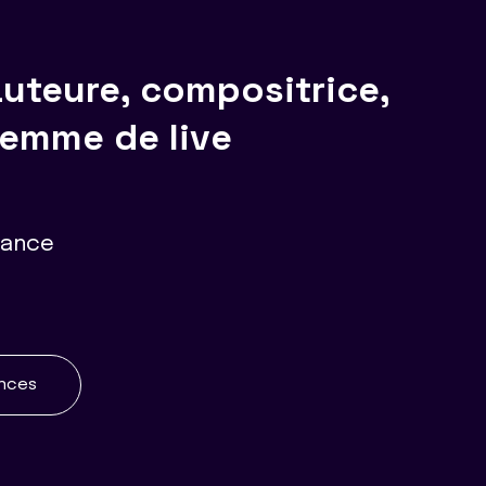
uteure, compositrice,
 Femme de live
France
ences