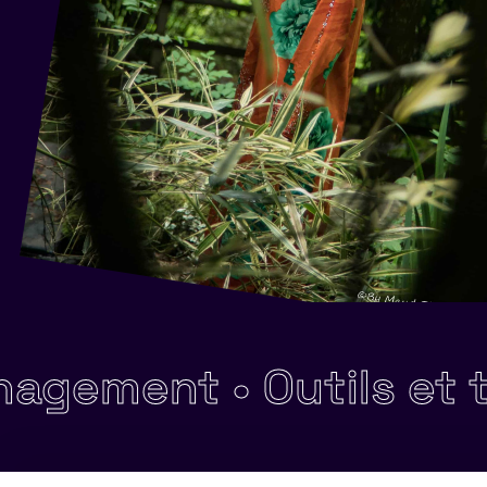
gement •
Outils et te