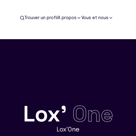
Trouver un profil
A propos
Vous et nous
Lox'
One
Lox'One