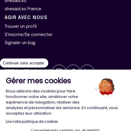
shesaid.so
shesaid.so France
AGIR AVEC NOUS
Trouver un profil
S'inscrire/Se connecter
Signaler un bug
Continuer sans accepter
RETROUVEZ-NOUS SUR
Gérer mes cookies
2026 ©Majeur·e·s - Tous droits réservés
Mentions légales
Nous utilisons des cookies pour faire
Politique de confidentialité
Cookies
fonctionner notre site, améliorer votre
expérience de navigation, réaliser des
analyses et personnaliser les annonce. En continuant, vous
Conception
Agence Adeliom
acceptez leur utilisation :
Lire notre politique de cookies
Consentements certifiés par