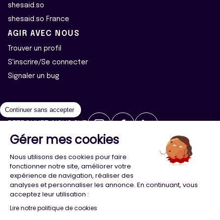
shesaid.so
shesaid.so France
AGIR AVEC NOUS
Trouver un profil
S'inscrire/Se connecter
Signaler un bug
Continuer sans accepter
RETROUVEZ-NOUS SUR
Gérer mes cookies
2026 ©Majeur·e·s - Tous droits réservés
Mentions légales
Nous utilisons des cookies pour faire
Politique de confidentialité
Cookies
fonctionner notre site, améliorer votre
expérience de navigation, réaliser des
analyses et personnaliser les annonce. En continuant, vous
Conception
Agence Adeliom
acceptez leur utilisation :
Lire notre politique de cookies