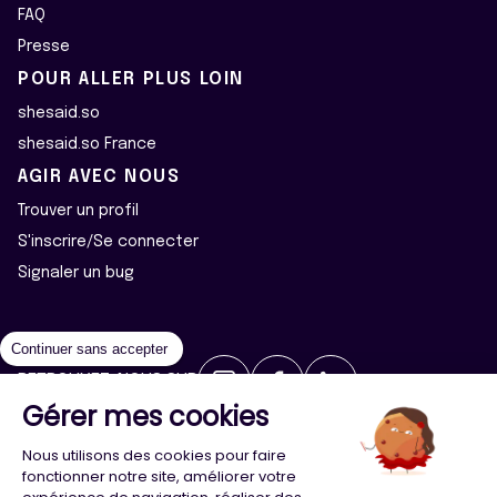
FAQ
Presse
POUR ALLER PLUS LOIN
shesaid.so
shesaid.so France
AGIR AVEC NOUS
Trouver un profil
S'inscrire/Se connecter
Signaler un bug
Continuer sans accepter
RETROUVEZ-NOUS SUR
Gérer mes cookies
2026 ©Majeur·e·s - Tous droits réservés
Mentions légales
Nous utilisons des cookies pour faire
Politique de confidentialité
Cookies
fonctionner notre site, améliorer votre