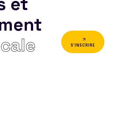
s et
ement
icale
S'INSCRIRE