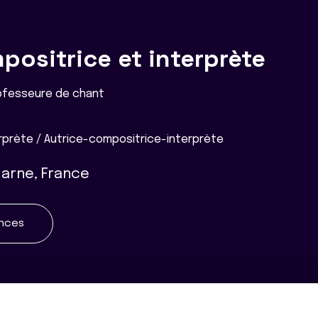
positrice et interprète
ofesseure de chant
prète / Autrice-compositrice-interprète
Marne, France
ences