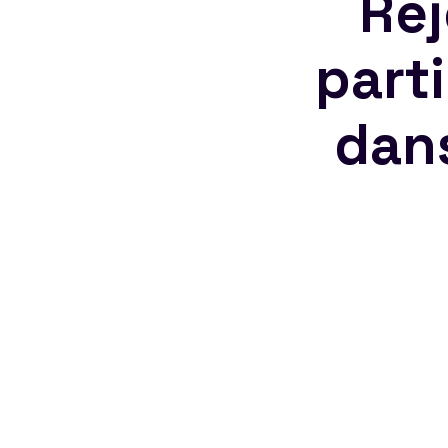
Rej
part
dan