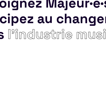
oignez Majeur·e·
icipez au chang
s
l’industrie mus