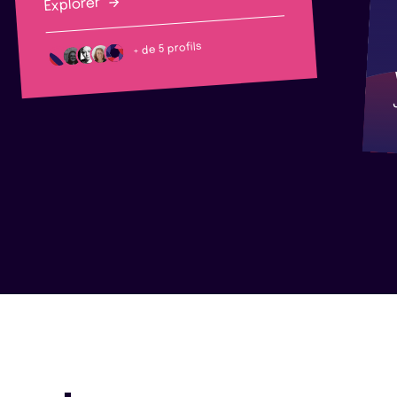
Explorer
+ de 5 profils