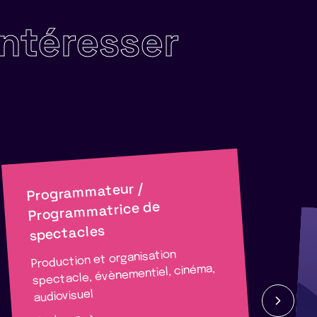
intéresser
Programmateur /
Programmatrice de
spectacles
Production et organisation
spectacle, évènementiel, cinéma,
audiovisuel