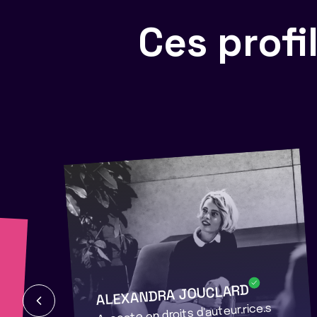
Ces prof
ALEXANDRA JOUCLARD
Avocate en droits d'auteur.rice.s