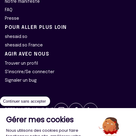
Notre manifeste
FAQ
Presse
POUR ALLER PLUS LOIN
shesaid.so
shesaid.so France
AGIR AVEC NOUS
Trouver un profil
S'inscrire/Se connecter
Signaler un bug
Continuer sans accepter
RETROUVEZ-NOUS SUR
Gérer mes cookies
2026 ©Majeur·e·s - Tous droits réservés
Mentions légales
Nous utilisons des cookies pour faire
Politique de confidentialité
Cookies