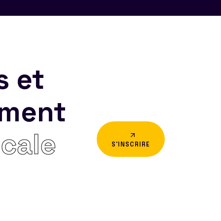
s et
ement
icale
S'INSCRIRE