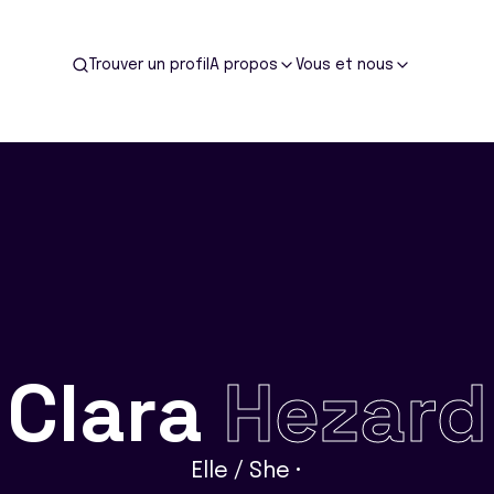
Trouver un profil
A propos
Vous et nous
Clara
Hezard
Elle / She •