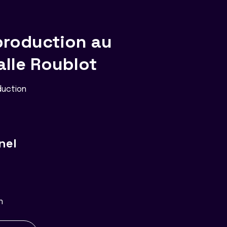
production au
alle Roublot
duction
nel
n