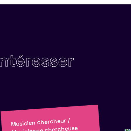
intéresser
Musicien chercheur /
Musicienne chercheuse