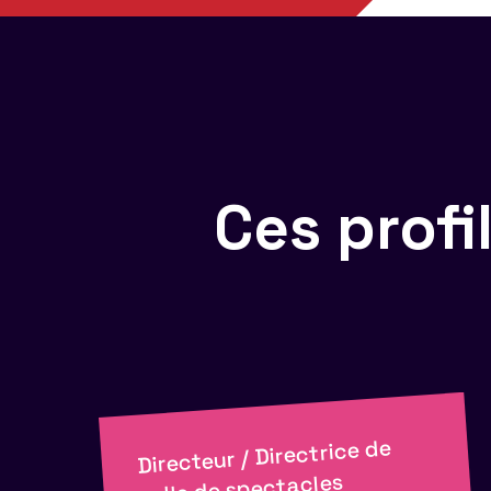
Ces prof
Directeur / Directrice de
salle de spectacles