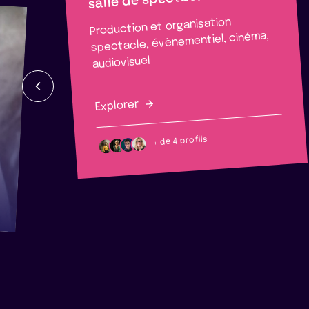
Production et organisation
spectacle, évènementiel, cinéma,
audiovisuel
Explorer
+ de 4 profils