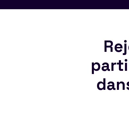
Rej
part
dan