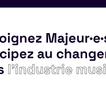
oignez Majeur·e·
icipez au chang
s
l’industrie mus