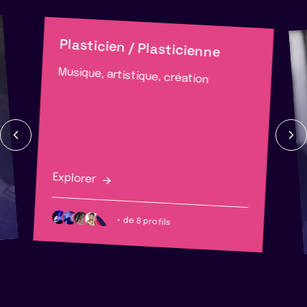
Plasticien / Plasticienne
Musique, artistique, création
Explorer
+ de 8 profils