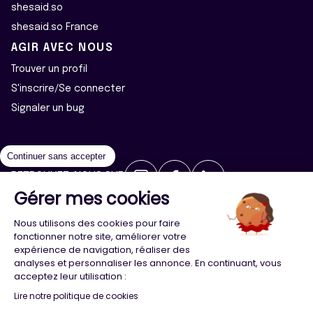
shesaid.so
shesaid.so France
AGIR AVEC NOUS
Trouver un profil
S'inscrire/Se connecter
Signaler un bug
Continuer sans accepter
RETROUVEZ-NOUS SUR
Gérer mes cookies
2026 ©Majeur·e·s - Tous droits réservés
Mentions légales
Nous utilisons des cookies pour faire
Politique de confidentialité
Cookies
fonctionner notre site, améliorer votre
expérience de navigation, réaliser des
analyses et personnaliser les annonce. En continuant, vous
Conception
Agence Adeliom
acceptez leur utilisation :
Lire notre politique de cookies