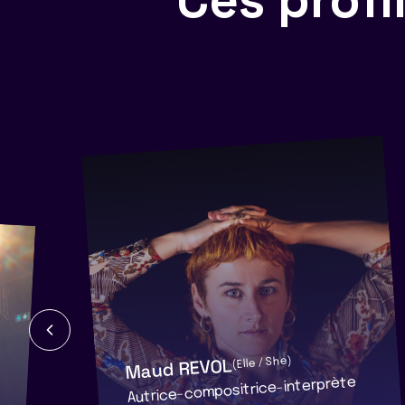
Maud REVOL
(Elle / She)
Autrice-compositrice-interprète