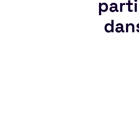
part
dan