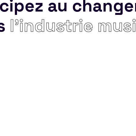
icipez au chang
s
l’industrie mus