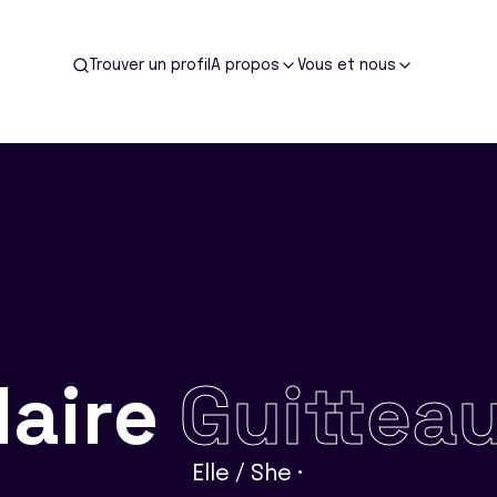
Trouver un profil
A propos
Vous et nous
laire
Guittea
Elle / She •