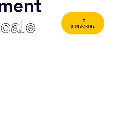
ement
icale
S'INSCRIRE