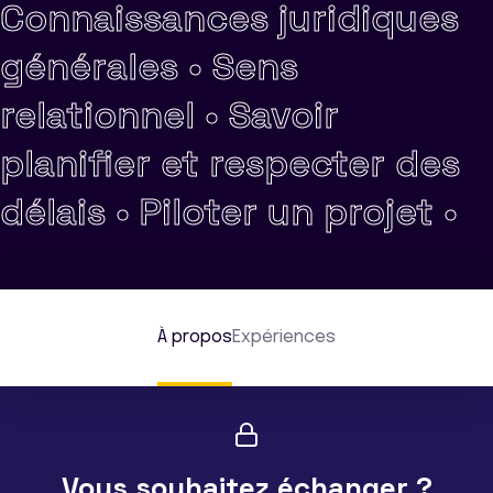
Connaissances juridiques
générales •
Sens
relationnel •
Savoir
planifier et respecter des
délais •
Piloter un projet •
À propos
Expériences
Vous souhaitez échanger ?