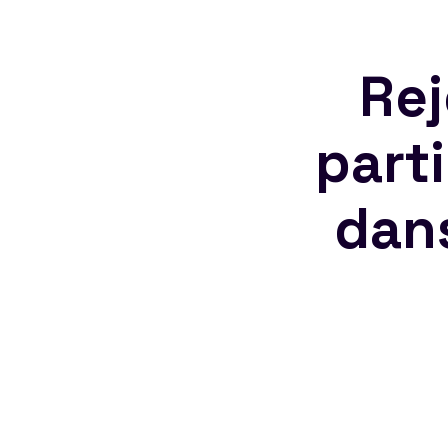
Rej
part
dan