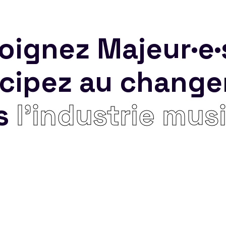
oignez Majeur·e·
icipez au chang
s
l’industrie mus