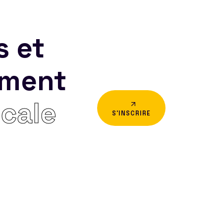
s et
ement
icale
S'INSCRIRE