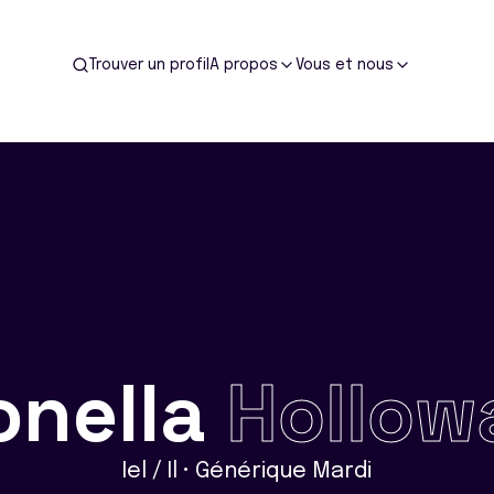
Trouver un profil
A propos
Vous et nous
onella
Hollow
Iel / Il • Générique Mardi