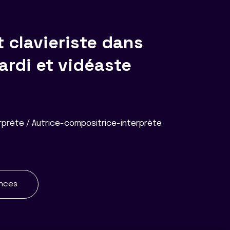
t clavieriste dans
rdi et vidéaste
prète / Autrice-compositrice-interprète
ences