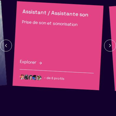
Assistant / Assistante son
Prise de son et sonorisation
Explorer
+ de 6 profils