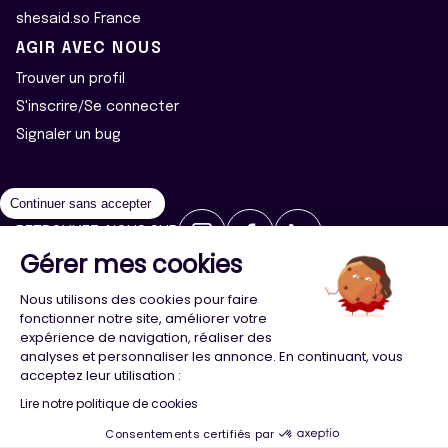
shesaid.so France
AGIR AVEC NOUS
Trouver un profil
S'inscrire/Se connecter
Signaler un bug
Continuer sans accepter
RETROUVEZ-NOUS SUR
Gérer mes cookies
2026 ©Majeur·e·s - Tous droits réservés
Mentions légales
Nous utilisons des cookies pour faire
Politique de confidentialité
Cookies
fonctionner notre site, améliorer votre
expérience de navigation, réaliser des
analyses et personnaliser les annonce. En continuant, vous
Conception
Agence Adeliom
acceptez leur utilisation :
Lire notre politique de cookies
Consentements certifiés par
Menu