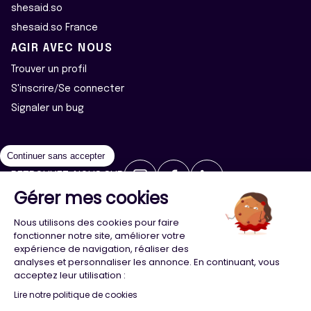
shesaid.so
shesaid.so France
AGIR AVEC NOUS
Trouver un profil
S'inscrire/Se connecter
Signaler un bug
Continuer sans accepter
RETROUVEZ-NOUS SUR
Gérer mes cookies
2026 ©Majeur·e·s - Tous droits réservés
Mentions légales
Nous utilisons des cookies pour faire
Politique de confidentialité
Cookies
fonctionner notre site, améliorer votre
expérience de navigation, réaliser des
analyses et personnaliser les annonce. En continuant, vous
Conception
Agence Adeliom
acceptez leur utilisation :
Lire notre politique de cookies