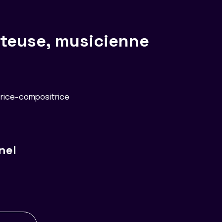
nteuse, musicienne
trice-compositrice
nel