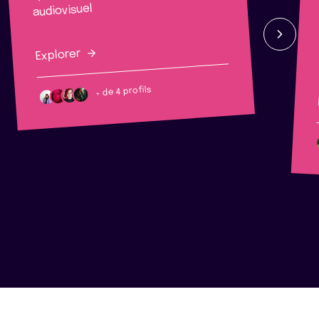
audiovisuel
Explorer
+ de 4 profils