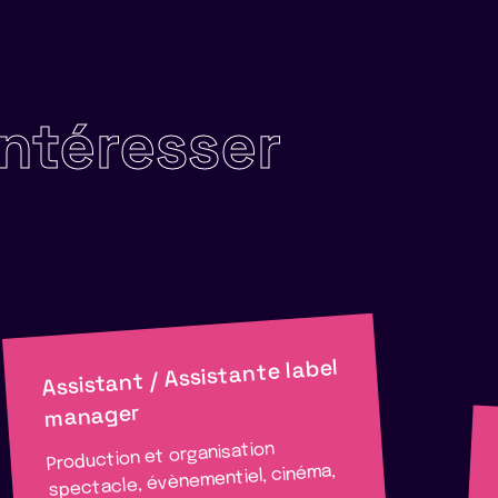
intéresser
Assistant / Assistante label
manager
Production et organisation
spectacle, évènementiel, cinéma,