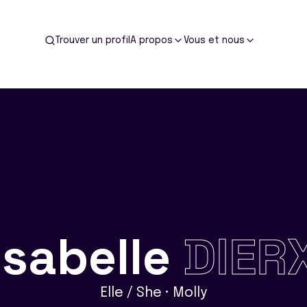
Trouver un profil
A propos
Vous et nous
Isabelle
DIER
Elle / She • Molly