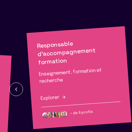
Responsable
d'accompagnement
formation
Enseignement, formation et
recherche
Explorer
+ de 8 profils