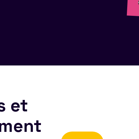
s et
ement