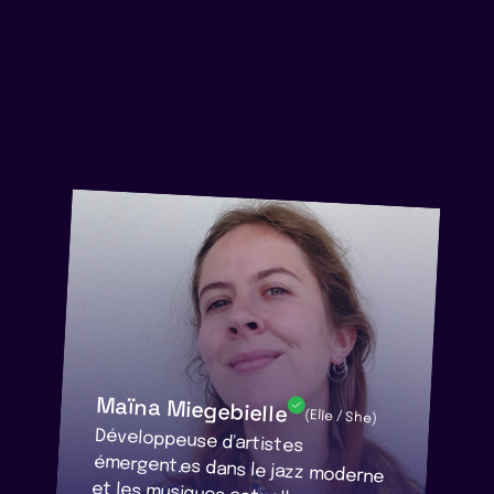
Maïna Miegebielle
(Elle / She)
Développeuse d'artistes
émergent.es dans le jazz moderne