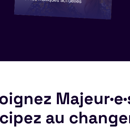
et les musiques actuelles
oignez Majeur·e·
icipez au chang