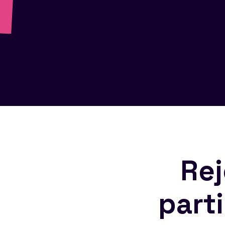
Rej
part