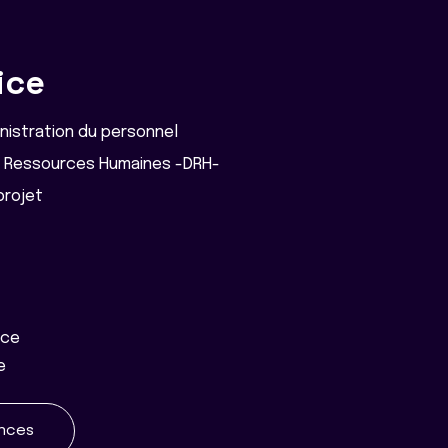
ice
nistration du personnel
es Ressources Humaines -DRH-
projet
ice
e
ences