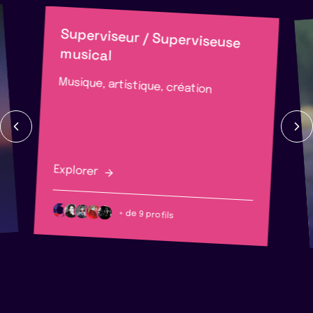
Superviseur / Superviseuse
musical
Musique, artistique, création
Explorer
+ de 9 profils