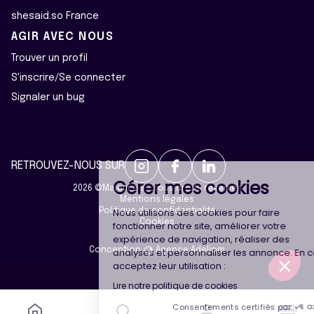
shesaid.so France
AGIR AVEC NOUS
Trouver un profil
S'inscrire/Se connecter
Signaler un bug
Continuer sans accepter
RETROUVEZ-NOUS SUR
Gérer mes cookies
2026 ©Majeur·e·s - Tous droits réservés
Mentions légales
Nous utilisons des cookies pour faire
Politique de confidentialité
Cookies
fonctionner notre site, améliorer votre
expérience de navigation, réaliser des
analyses et personnaliser les annonce. En continuant, vous
Conception
Agence Adeliom
acceptez leur utilisation :
Lire notre politique de cookies
Consentements certifiés par
Menu