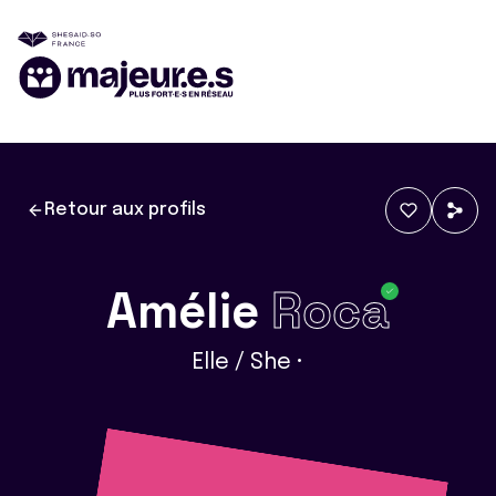
Retour aux profils
Amélie
Roca
Elle / She •