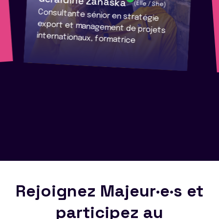
Géraldine Zanaska
(Elle / She)
Consultante sénior en stratégie
export et management de projets
internationaux, formatrice
Rejoignez Majeur·e·s et
participez au