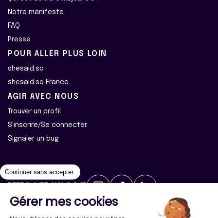
Notre manifeste
FAQ
Presse
POUR ALLER PLUS LOIN
shesaid.so
shesaid.so France
AGIR AVEC NOUS
Trouver un profil
S'inscrire/Se connecter
Signaler un bug
Continuer sans accepter
RETROUVEZ-NOUS SUR
Gérer mes cookies
2026 ©Majeur·e·s - Tous droits réservés
Mentions légales
Politique de confidentialité