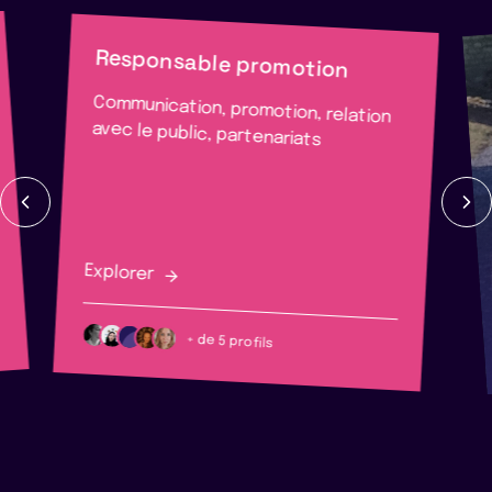
Responsable promotion
Communication, promotion, relation
avec le public, partenariats
Explorer
+ de 5 profils