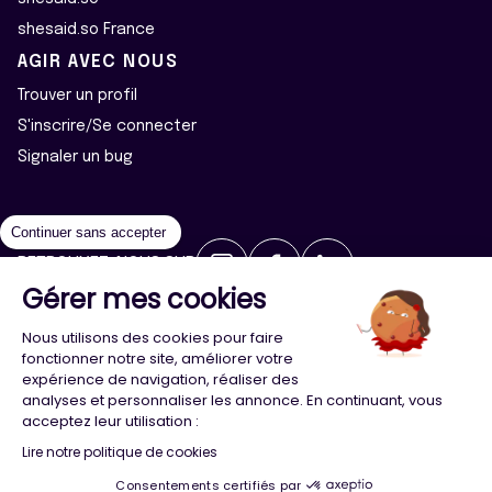
shesaid.so France
AGIR AVEC NOUS
Trouver un profil
S'inscrire/Se connecter
Signaler un bug
Continuer sans accepter
RETROUVEZ-NOUS SUR
Gérer mes cookies
2026 ©Majeur·e·s - Tous droits réservés
Mentions légales
Nous utilisons des cookies pour faire
Politique de confidentialité
Cookies
fonctionner notre site, améliorer votre
expérience de navigation, réaliser des
analyses et personnaliser les annonce. En continuant, vous
Conception
Agence Adeliom
acceptez leur utilisation :
Lire notre politique de cookies
Consentements certifiés par
Menu