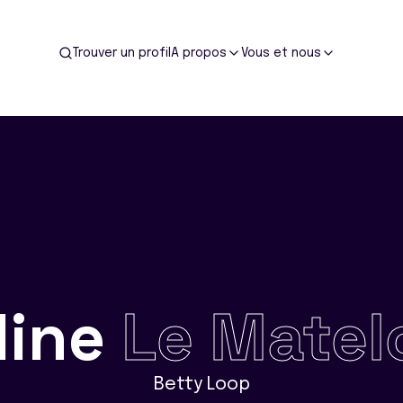
Trouver un profil
A propos
Vous et nous
line
Le Matel
Betty Loop