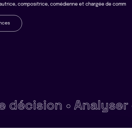
autrice, compositrice, comédienne et chargée de comm
ences
cision •
Analyser et 