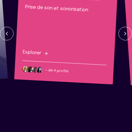
Prise de son et sonorisation
Explorer
+ de 4 profils