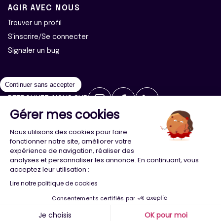
AGIR AVEC NOUS
Trouver un profil
S'inscrire/Se connecter
Signaler un bug
Continuer sans accepter
RETROUVEZ-NOUS SUR
Gérer mes cookies
2026 ©Majeur·e·s - Tous droits réservés
Mentions légales
Nous utilisons des cookies pour faire
Politique de confidentialité
Cookies
fonctionner notre site, améliorer votre
expérience de navigation, réaliser des
analyses et personnaliser les annonce. En continuant, vous
Conception
Agence Adeliom
acceptez leur utilisation :
Lire notre politique de cookies
Consentements certifiés par
Menu
Majeur·e·s
Trouver
Compte
Je choisis
OK pour moi
x