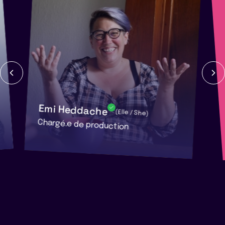
Emi Heddache
(Elle / She)
Chargé.e de production