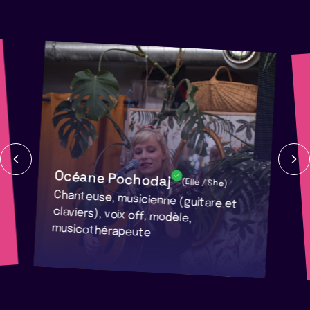
Océane Pochodaj
(Elle / She)
Chanteuse, musicienne (guitare et
claviers), voix off, modèle,
musicothérapeute