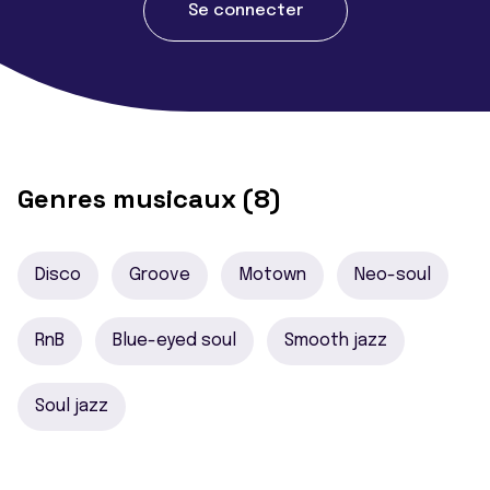
Se connecter
Genres musicaux (8)
Disco
Groove
Motown
Neo-soul
RnB
Blue-eyed soul
Smooth jazz
Soul jazz