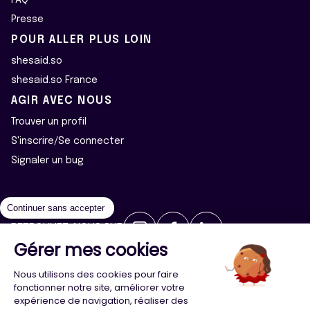
FAQ
Presse
POUR ALLER PLUS LOIN
shesaid.so
shesaid.so France
AGIR AVEC NOUS
Trouver un profil
S'inscrire/Se connecter
Signaler un bug
Continuer sans accepter
RETROUVEZ-NOUS SUR
Gérer mes cookies
2026 ©Majeur·e·s - Tous droits réservés
Mentions légales
Nous utilisons des cookies pour faire
Politique de confidentialité
Cookies
fonctionner notre site, améliorer votre
expérience de navigation, réaliser des