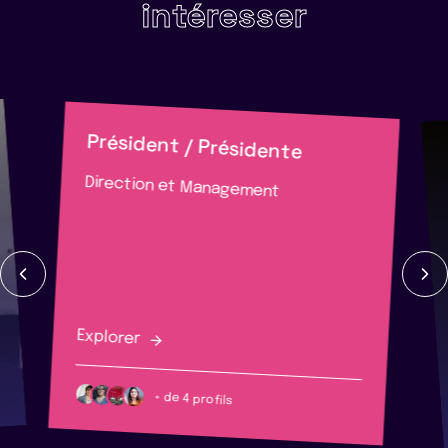
intéresser
Président / Présidente
Direction et Management
Explorer
+ de 4 profils